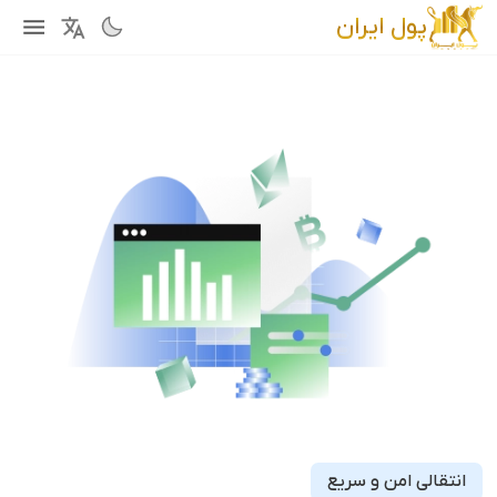
پول ایران
ارسال پول
ارز فیات
مدریریت دارایی ها
ارز دیجیتال
ارز فیات
تبدیل
ارز الکترونیک
ارز دیجیتال
ارز فیات
راهنمای استفاده
ارز دیجیتال
سوالات متداول
درباره پول ایران
قوانین و مقررات
آشنایی با ما
دسترسی سریع
رزرو وقت مشاوره
تماس با ما
نرخ بهره
وبلاگ
نمای کلی بازار
انتقالی امن و سریع